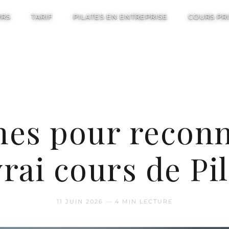
URS
TARIF
PILATES EN ENTREPRISE
COURS PR
gnes pour reconn
rai cours de Pi
11 JUIN 2026 — 4 MIN LECTURE