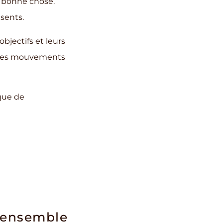
e bonne chose.
sents.
objectifs et leurs
 des mouvements
ique de
e ensemble