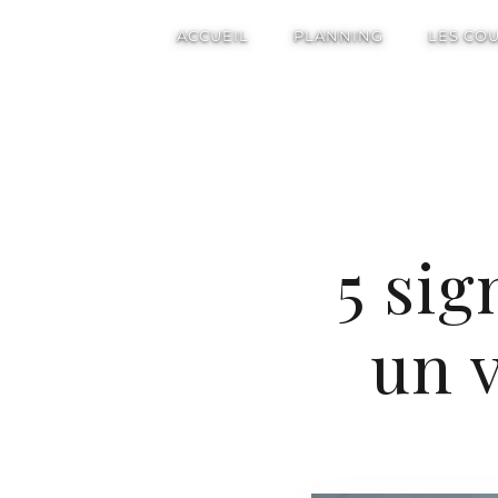
ACCUEIL
PLANNING
LES CO
5 si
un v