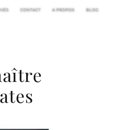
IVÉS
CONTACT
A PROPOS
BLOG
aître
lates