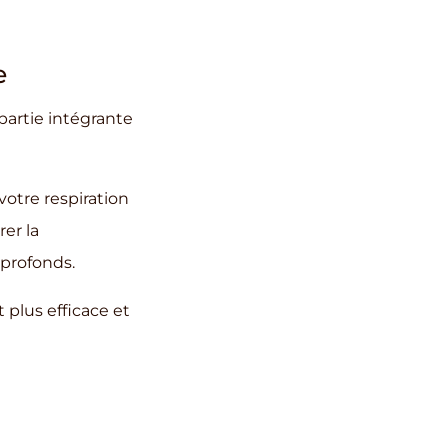
e
 partie intégrante
otre respiration
er la
profonds.
 plus efficace et