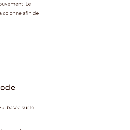
mouvement. Le
la colonne afin de
hode
», basée sur le