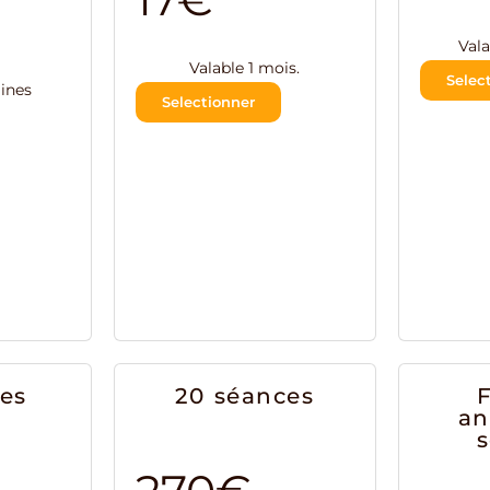
Vala
Valable 1 mois.
Selec
ines
Selectionner
énom
Nom
il
ces
20 séances
an
re message