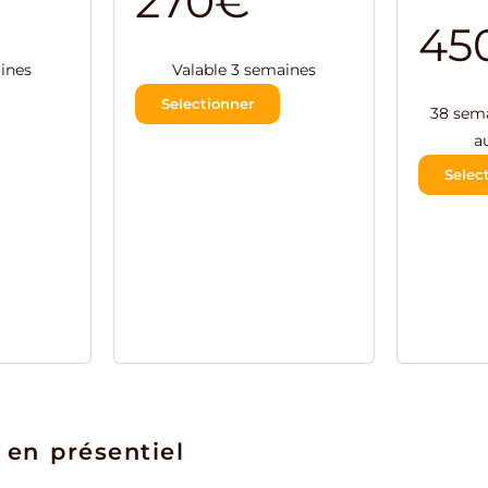
270€
45
ines
Valable 3 semaines
Selectionner
Envoyé
38 sem
a
Selec
 en présentiel