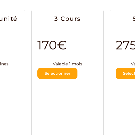
'unité
3 Cours
170€
27
ines.
Valable 1 mois
V
Selectionner
Selec