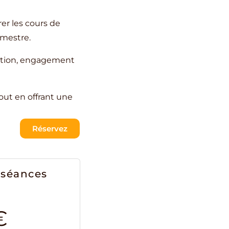
er les cours de
imestre.
ration, engagement
out en offrant une
Réservez
 séances
€