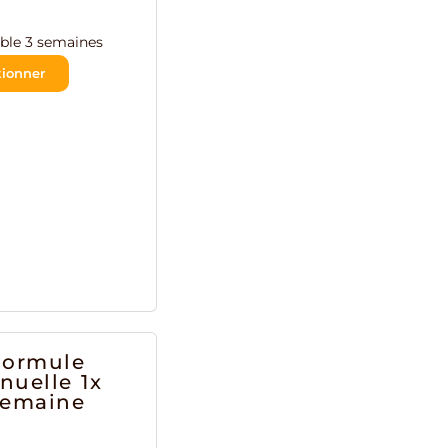
ble 3 semaines
tionner
Formule
nuelle 1x
semaine