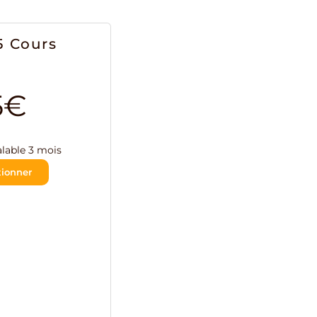
5 Cours
5€
alable 3 mois
tionner