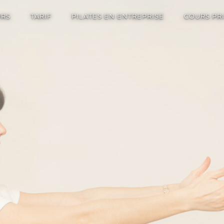
URS
TARIF
PILATES EN ENTREPRISE
COURS PR