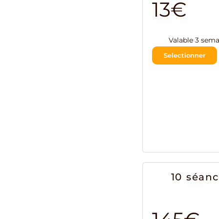
13€
Valable 3 sema
Selectionner
Pr
Ema
10 séan
Vot